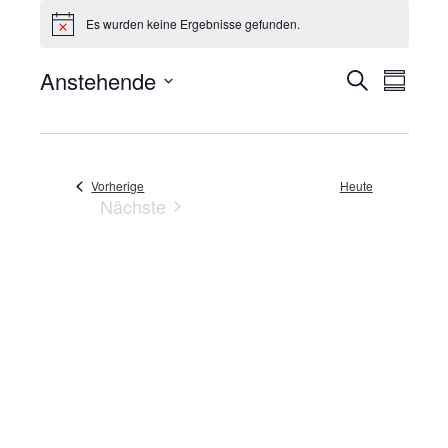
Es wurden keine Ergebnisse gefunden.
Hinweis
VERANST
VERA
Anstehende
Suche
Zusamme
ANSI
SUCHE
Datum
NAVI
UND
auswählen.
ANSICHT
NAVIGAT
Veranstaltungen
Vorherige
Heute
Nächste
Veranstaltungen