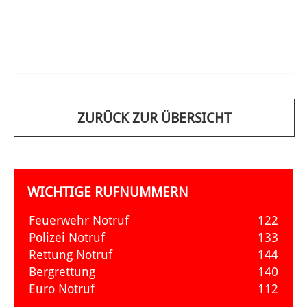
ZURÜCK ZUR ÜBERSICHT
WICHTIGE RUFNUMMERN
Feuerwehr Notruf
122
Polizei Notruf
133
Rettung Notruf
144
Bergrettung
140
Euro Notruf
112