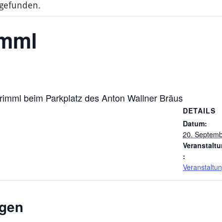
tgefunden.
imml
rimml beim Parkplatz des Anton Wallner Bräus
DETAILS
Datum:
20. Septem
Veranstalt
:
Veranstaltu
ngen