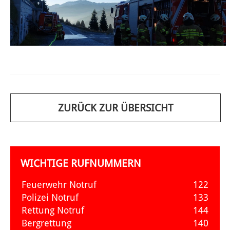
ZURÜCK ZUR ÜBERSICHT
WICHTIGE RUFNUMMERN
Feuerwehr Notruf
122
Polizei Notruf
133
Rettung Notruf
144
Bergrettung
140