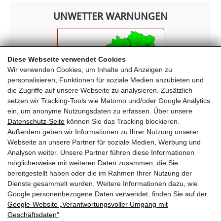
UNWETTER WARNUNGEN
Diese Webseite verwendet Cookies
Wir verwenden Cookies, um Inhalte und Anzeigen zu
personalisieren, Funktionen für soziale Medien anzubieten und
die Zugriffe auf unsere Webseite zu analysieren. Zusätzlich
setzen wir Tracking-Tools wie Matomo und/oder Google Analytics
ein, um anonyme Nutzungsdaten zu erfassen. Über unsere
Datenschutz-Seite
können Sie das Tracking blockieren.
Außerdem geben wir Informationen zu Ihrer Nutzung unserer
Webseite an unsere Partner für soziale Medien, Werbung und
FREIWILLIGE FEUERWEHR KRIMML
Analysen weiter. Unsere Partner führen diese Informationen
möglicherweise mit weiteren Daten zusammen, die Sie
Oberkrimml 203
bereitgestellt haben oder die im Rahmen Ihrer Nutzung der
5743 Krimml
Dienste gesammelt wurden. Weitere Informationen dazu, wie
T
+43 (0) 6564 7222
Google personenbezogene Daten verwendet, finden Sie auf der
E
ff-krimml@lfv-sbg.at
Google‑Website „Verantwortungsvoller Umgang mit
Geschäftsdaten“
.