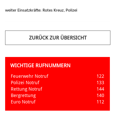
weiter Einsatzkräfte:
Rotes Kreuz, Polizei
ZURÜCK ZUR ÜBERSICHT
WICHTIGE RUFNUMMERN
Feuerwehr Notruf
122
Polizei Notruf
133
Rettung Notruf
144
Bergrettung
140
Euro Notruf
112