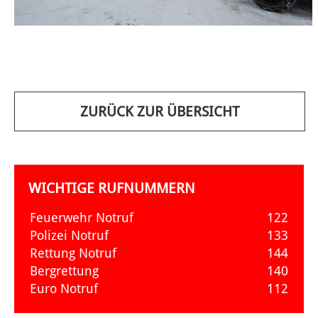
ZURÜCK ZUR ÜBERSICHT
WICHTIGE RUFNUMMERN
Feuerwehr Notruf
122
Polizei Notruf
133
Rettung Notruf
144
Bergrettung
140
Euro Notruf
112