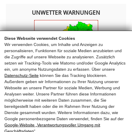
UNWETTER WARNUNGEN
Diese Webseite verwendet Cookies
Wir verwenden Cookies, um Inhalte und Anzeigen zu
personalisieren, Funktionen für soziale Medien anzubieten und
die Zugriffe auf unsere Webseite zu analysieren. Zusätzlich
setzen wir Tracking-Tools wie Matomo und/oder Google Analytics
ein, um anonyme Nutzungsdaten zu erfassen. Über unsere
Datenschutz-Seite
können Sie das Tracking blockieren.
Außerdem geben wir Informationen zu Ihrer Nutzung unserer
Webseite an unsere Partner für soziale Medien, Werbung und
FREIWILLIGE FEUERWEHR KRIMML
Analysen weiter. Unsere Partner führen diese Informationen
möglicherweise mit weiteren Daten zusammen, die Sie
Oberkrimml 203
bereitgestellt haben oder die im Rahmen Ihrer Nutzung der
5743 Krimml
Dienste gesammelt wurden. Weitere Informationen dazu, wie
T
+43 (0) 6564 7222
Google personenbezogene Daten verwendet, finden Sie auf der
E
ff-krimml@lfv-sbg.at
Google‑Website „Verantwortungsvoller Umgang mit
Geschäftsdaten“
.