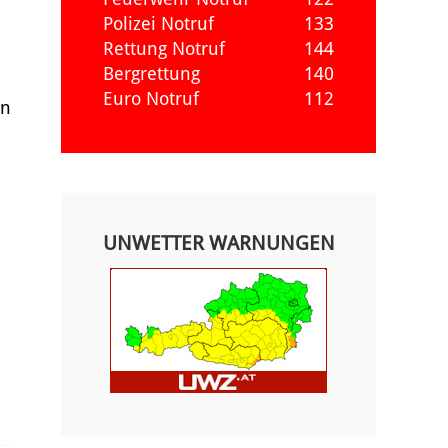
Polizei Notruf
133
Rettung Notruf
144
Bergrettung
140
Euro Notruf
112
in
UNWETTER WARNUNGEN