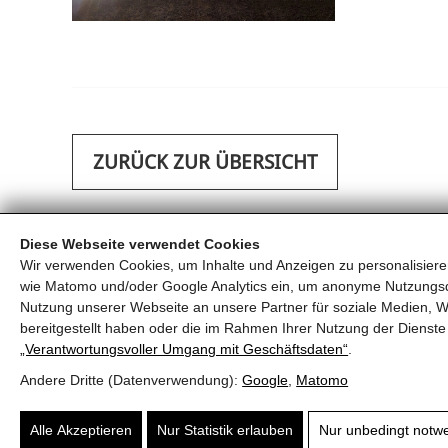
ZURÜCK ZUR ÜBERSICHT
Diese Webseite verwendet Cookies
Wir verwenden Cookies, um Inhalte und Anzeigen zu personalisieren
wie Matomo und/oder Google Analytics ein, um anonyme Nutzungs
Nutzung unserer Webseite an unsere Partner für soziale Medien, W
FREIWILLIGE FEUERWEHR KRIMML
bereitgestellt haben oder die im Rahmen Ihrer Nutzung der Diens
„Verantwortungsvoller Umgang mit Geschäftsdaten“
.
Oberkrimml 203
T
+43 (0) 6564 7222
Andere Dritte (Datenverwendung):
Google
,
Matomo
5743 Krimml
E
ff-krimml@lfv-sbg.at
Alle Akzeptieren
Nur Statistik erlauben
Nur unbedingt notw