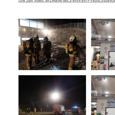
Link zum Video: BF294898-86C3-4FE9-897F-F8DEC55089D