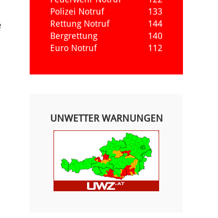
Polizei Notruf
133
Rettung Notruf
144
e
Bergrettung
140
Euro Notruf
112
UNWETTER WARNUNGEN