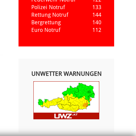
Polizei Notruf
133
Rettung Notruf
144
Bergrettung
140
Euro Notruf
112
UNWETTER WARNUNGEN