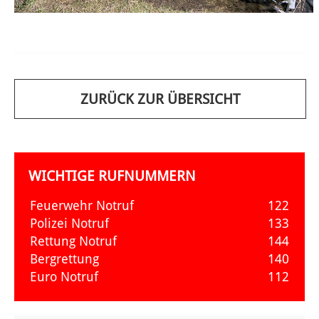
ZURÜCK ZUR ÜBERSICHT
WICHTIGE RUFNUMMERN
Feuerwehr Notruf
122
Polizei Notruf
133
Rettung Notruf
144
Bergrettung
140
Euro Notruf
112