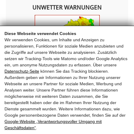
UNWETTER WARNUNGEN
Diese Webseite verwendet Cookies
Wir verwenden Cookies, um Inhalte und Anzeigen zu
personalisieren, Funktionen für soziale Medien anzubieten und
die Zugriffe auf unsere Webseite zu analysieren. Zusätzlich
setzen wir Tracking-Tools wie Matomo und/oder Google Analytics
ein, um anonyme Nutzungsdaten zu erfassen. Über unsere
Datenschutz-Seite
können Sie das Tracking blockieren.
Außerdem geben wir Informationen zu Ihrer Nutzung unserer
Webseite an unsere Partner für soziale Medien, Werbung und
FREIWILLIGE FEUERWEHR KRIMML
Analysen weiter. Unsere Partner führen diese Informationen
möglicherweise mit weiteren Daten zusammen, die Sie
Oberkrimml 203
bereitgestellt haben oder die im Rahmen Ihrer Nutzung der
5743 Krimml
Dienste gesammelt wurden. Weitere Informationen dazu, wie
T
+43 (0) 6564 7222
Google personenbezogene Daten verwendet, finden Sie auf der
E
ff-krimml@lfv-sbg.at
Google‑Website „Verantwortungsvoller Umgang mit
Geschäftsdaten“
.